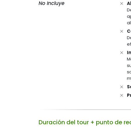
No Incluye
A
D
a
a
C
D
e
I
M
s
s
m
S
P
Duración del tour + punto de re