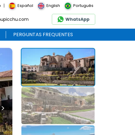
o
Español
English
Português
hupicchu.com
WhatsApp
PERGUNTAS FREQUENTES
>