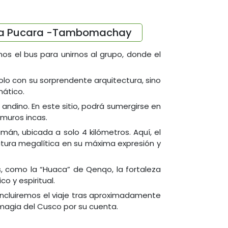
uca Pucara -Tambomachay
os el bus para unirnos al grupo, donde el
olo con su sorprendente arquitectura, sino
mático.
andino. En este sitio, podrá sumergirse en
 muros incas.
án, ubicada a solo 4 kilómetros. Aquí, el
tectura megalítica en su máxima expresión y
s, como la “Huaca” de Qenqo, la fortaleza
o y espiritual.
oncluiremos el viaje tras aproximadamente
 magia del Cusco por su cuenta.