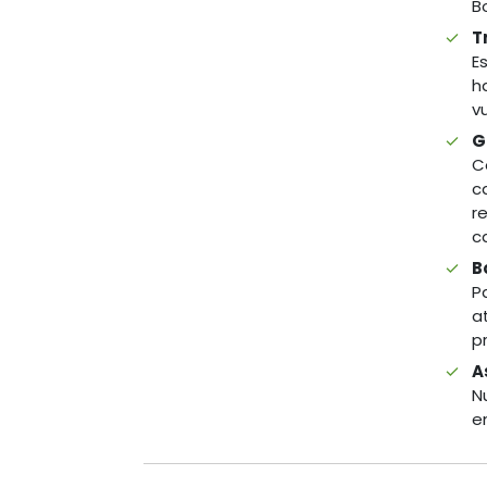
B
T
E
h
v
G
C
c
r
c
B
P
a
p
A
N
e