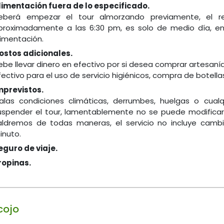
limentación fuera de lo especificado.
eberá empezar el tour almorzando previamente, el reco
proximadamente a las 6:30 pm, es solo de medio día, en c
limentación.
ostos adicionales.
ebe llevar dinero en efectivo por si desea comprar artesaní
fectivo para el uso de servicio higiénicos, compra de botella
mprevistos.
alas condiciones climáticas, derrumbes, huelgas o cual
uspender el tour, lamentablemente no se puede modificar e
aldremos de todas maneras, el servicio no incluye camb
inuto.
eguro de viaje.
ropinas.
cojo