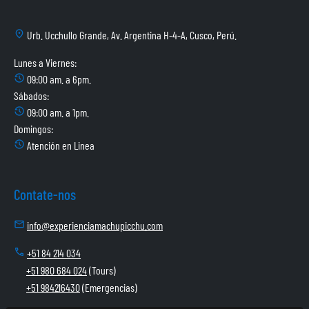
location_on
Urb. Ucchullo Grande, Av. Argentina H-4-A, Cusco, Perú.
Lunes a Viernes:
history_2
09:00 am. a 6pm.
Sábados:
history_2
09:00 am. a 1pm.
Domingos:
history_2
Atención en Linea
Contate-nos
mail
info@experienciamachupicchu.com
call
+51 84 214 034
+51 980 684 024
(Tours)
+51 984216430
(Emergencias)