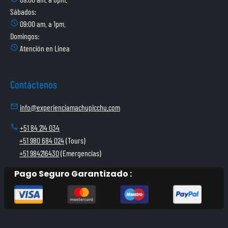
Sábados:
history_2
09:00 am. a 1pm.
Domingos:
history_2
Atención en Linea
Contáctenos
mail
info@experienciamachupicchu.com
call
+51 84 214 034
+51 980 684 024
(Tours)
+51 984216430
(Emergencias)
Pago Seguro Garantizado :