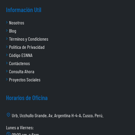
Información Util
Nosotros
Blog
Términos y Condiciones
Política de Privacidad
Código ESNNA
Contáctenos
Consulta Ahora
Proyectos Sociales
Horarios de Oficina
location_on
Urb. Ucchullo Grande, Av. Argentina H-4-A, Cusco, Perú.
Lunes a Viernes:
history_2
09:00 am. a 6pm.