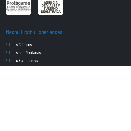
Machu Picchu Experiences
Tours Clásicos
Tours con Montañas
Tours Económicos
Tours Especiales
Tours de Aventura
Tours de Lujo
Tours Familiares
Tours Alternativos
Otros tours en Cusco
Useful Information