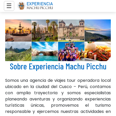
☰
X
HOME
MACHU PICCHU TOURS
WHAT’S INCLUDED ON THE TOUR
TESTIMONIALS
Sobre Experiencia Machu Picchu
FREQUENTLY ASKED QUESTIONS
Somos una agencia de viajes tour operadora local
ubicado en la ciudad del Cusco – Perú, contamos
+51
con amplia trayectoria y somos especialistas
84
planeando aventuras y organizando experiencias
call
214
turísticas únicas, promovemos el turismo
034
responsable y ejercemos nuestras actividades en
mail
INFO@EXPERIENCIAMACHUPICCHU.COM