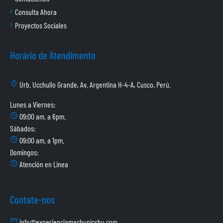
Consulta Ahora
Proyectos Sociales
Horário de Atendimento
location_on
Urb. Ucchullo Grande, Av. Argentina H-4-A, Cusco, Perú.
Lunes a Viernes:
history_2
09:00 am. a 6pm.
Sábados:
history_2
09:00 am. a 1pm.
Domingos:
history_2
Atención en Linea
Contate-nos
mail
info@experienciamachupicchu.com