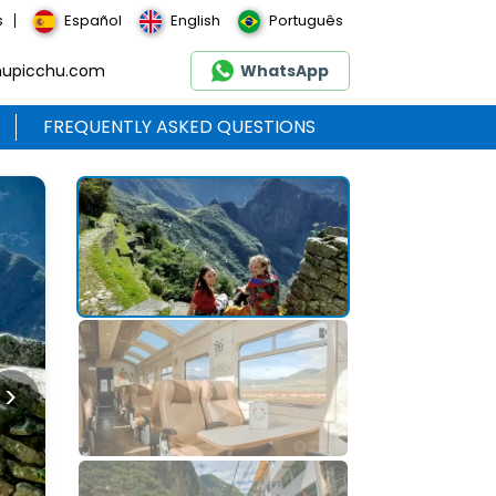
s
Español
English
Português
hupicchu.com
WhatsApp
FREQUENTLY ASKED QUESTIONS
>