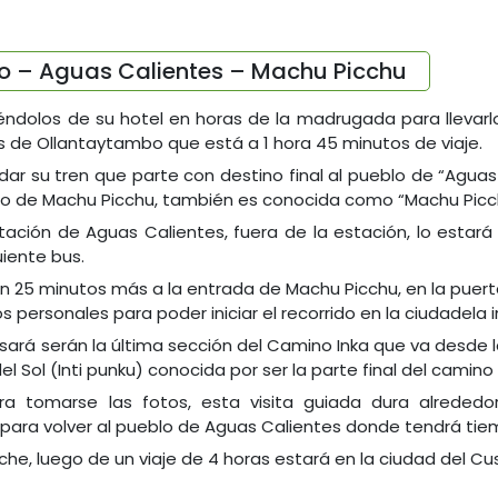
 – Aguas Calientes – Machu Picchu
ndolos de su hotel en horas de la madrugada para llevarl
s de Ollantaytambo que está a 1 hora 45 minutos de viaje.
r su tren que parte con destino final al pueblo de “Agua
co de Machu Picchu, también es conocida como “Machu Picc
stación de Aguas Calientes, fuera de la estación, lo esta
uiente bus.
 en 25 minutos más a la entrada de Machu Picchu, en la puer
 personales para poder iniciar el recorrido en la ciudadela i
sará serán la última sección del Camino Inka que va desde l
 Sol (Inti punku) conocida por ser la parte final del camino 
ra tomarse las fotos, esta visita guiada dura alrededor
ara volver al pueblo de Aguas Calientes donde tendrá tiemp
oche, luego de un viaje de 4 horas estará en la ciudad del 