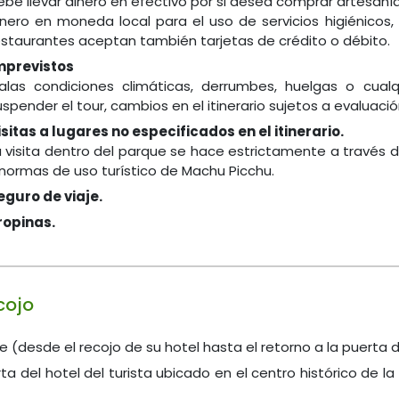
ebe llevar dinero en efectivo por si desea comprar artesaní
inero en moneda local para el uso de servicios higiénicos,
estaurantes aceptan también tarjetas de crédito o débito.
mprevistos
alas condiciones climáticas, derrumbes, huelgas o cual
uspender el tour, cambios en el itinerario sujetos a evaluació
isitas a lugares no especificados en el itinerario.
a visita dentro del parque se hace estrictamente a través de
 normas de uso turístico de Machu Picchu.
eguro de viaje.
ropinas.
cojo
 (desde el recojo de su hotel hasta el retorno a la puerta d
a del hotel del turista ubicado en el centro histórico de la