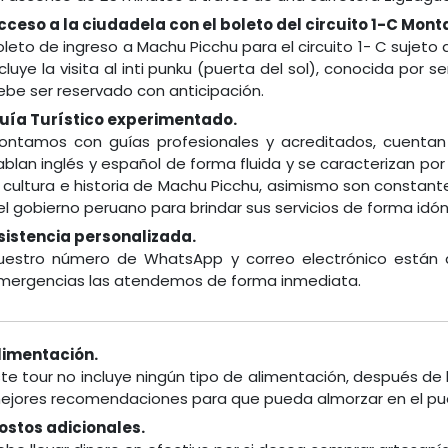
cceso a la ciudadela con el boleto del circuito 1-C Mon
oleto de ingreso a Machu Picchu para el circuito 1- C sujeto 
ncluye la visita al inti punku (puerta del sol), conocida por
ebe ser reservado con anticipación.
uía Turístico experimentado.
ontamos con guías profesionales y acreditados, cuentan
ablan inglés y español de forma fluida y se caracterizan por
a cultura e historia de Machu Picchu, asimismo son consta
el gobierno peruano para brindar sus servicios de forma idó
sistencia personalizada.
uestro número de WhatsApp y correo electrónico están a s
mergencias las atendemos de forma inmediata.
limentación.
ste tour no incluye ningún tipo de alimentación, después de 
ejores recomendaciones para que pueda almorzar en el pueblo
ostos adicionales.