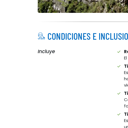
CONDICIONES E INCLUSI
Incluye
R
E
T
E
h
v
T
C
f
T
E
u