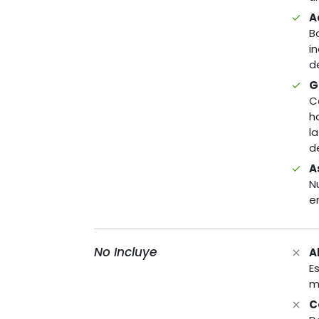
A
B
i
d
G
C
h
l
d
A
N
e
No Incluye
A
E
m
C