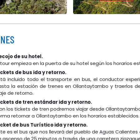
ONES
ecojo de su hotel.
l tour empieza en la puerta de su hotel según los horarios es
ickets de bus ida y retorno.
stá incluido todo el transporte en bus, el conductor experi
asta la estación de trenes en Ollantaytambo y traerlos de
iaje de retorno.
ickets de tren estándar ida y retorno.
on los tickets de tren podremos viajar desde Ollantaytamb
orma retornar a Ollantaytambo en los horarios establecidos.
icket de bus Turístico ida y retorno.
ste es el bus que nos llevará del pueblo de Aguas Calientes 
n ascenso de 25 minutos a través de una carretera zigzag