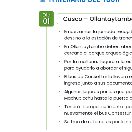
Día
Cusco – Ollantaytambo
01
Empezamos la jornada recogié
destino a la estación de trene
En Ollantaytambo deben aborda
cercano al parque arqueológi
Por la mañana, llegará a la e
para ayudarlo a abordar el sig
El bus de Consettur lo llevará
ingreso junto a sus documentos
Algunos lugares por los que pa
Machupicchu hasta la puerta del
Tendrá tiempo suficiente pa
nuevamente el bus Consettur p
Su tren de retorno es por la n