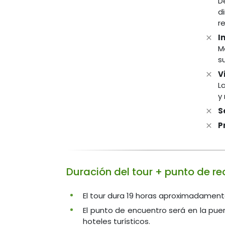
D
d
r
I
M
s
V
L
y
S
P
Duración del tour + punto de re
El tour dura 19 horas aproximadamente
El punto de encuentro será en la puert
hoteles turísticos.